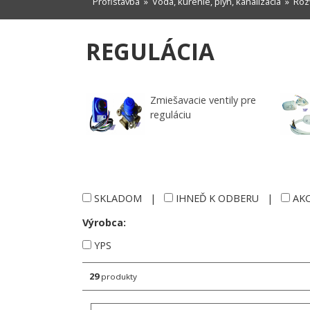
Profistavba
»
Voda, kúrenie, plyn, kanalizácia
»
Roz
REGULÁCIA
Zmiešavacie ventily pre
reguláciu
SKLADOM
|
IHNEĎ K ODBERU
|
AKC
Výrobca:
YPS
29
produkty