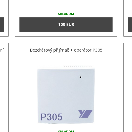
SKLADOM
109 EUR
ní
Bezdrátový přijímač + operátor P305
SKLADOM