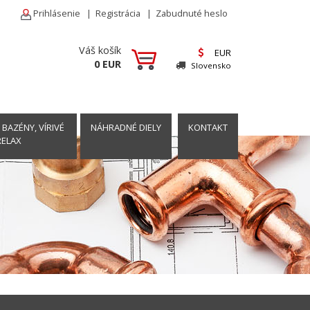
Prihlásenie
|
Registrácia
|
Zabudnuté heslo
Váš košík
EUR
0 EUR
Slovensko
 BAZÉNY, VÍRIVÉ
NÁHRADNÉ DIELY
KONTAKT
RELAX