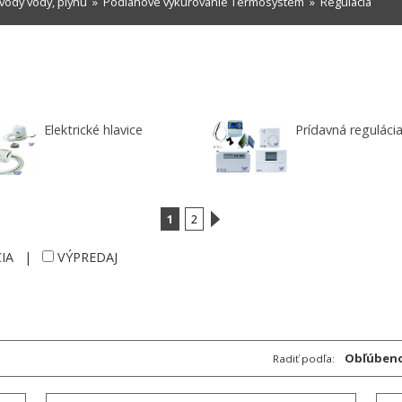
vody vody, plynu
»
Podlahové vykurovanie Termosystem
»
Regulácia
Elektrické hlavice
Prídavná reguláci
1
2
IA
|
VÝPREDAJ
Obľúbeno
Radiť podľa: