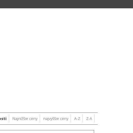
a
sti
Najnižšie ceny
najvyššie ceny
A-Z
Z-A