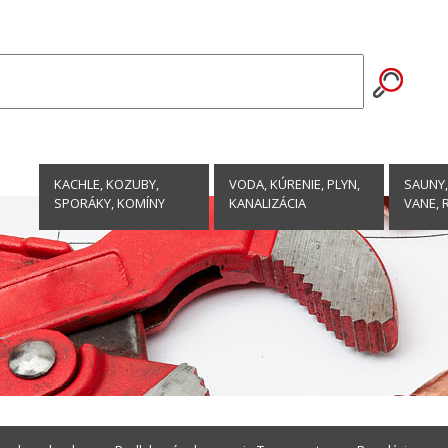
KACHLE, KOZUBY,
VODA, KÚRENIE, PLYN,
SAUNY,
SPORÁKY, KOMÍNY
KANALIZÁCIA
VANE, 