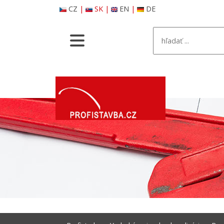
CZ
|
SK
|
EN
|
DE