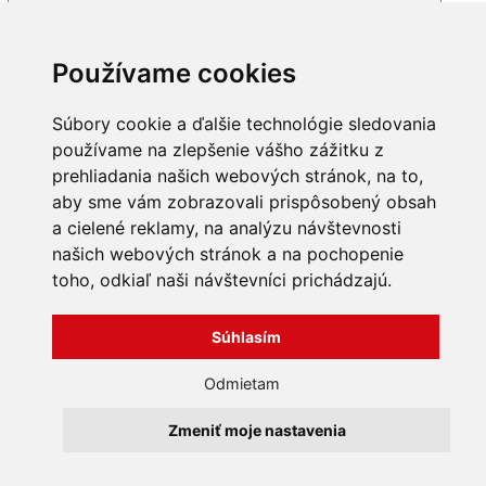
Zapamätať si prihlasovacie údaje
Používame cookies
Súbory cookie a ďalšie technológie sledovania
používame na zlepšenie vášho zážitku z
prehliadania našich webových stránok, na to,
Zabudol som heslo
aby sme vám zobrazovali prispôsobený obsah
a cielené reklamy, na analýzu návštevnosti
našich webových stránok a na pochopenie
toho, odkiaľ naši návštevníci prichádzajú.
INFORMÁCIE
Súhlasím
Obchodné podmienky
O nás
Odmietam
Kontakty
Všechna práva vyhrazena
Bravura s.r.o. © 2026
Zmeniť moje nastavenia
profesionální webové stránky: triangl web
grafika: dwgd