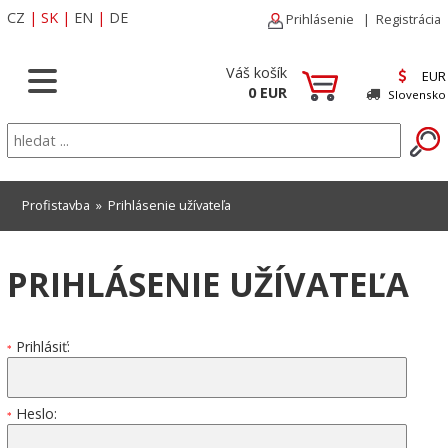
CZ
|
SK
|
EN
|
DE
Prihlásenie
|
Registrácia
Váš košík
EUR
0 EUR
Slovensko
Profistavba
» Prihlásenie užívateľa
PRIHLÁSENIE UŽÍVATEĽA
Prihlásiť:
*
Heslo:
*