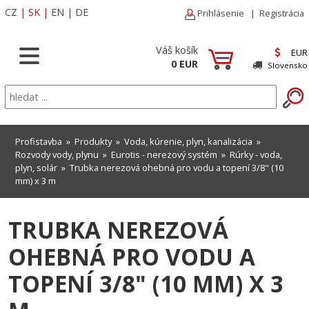
CZ
|
SK
|
EN
|
DE
Prihlásenie
|
Registrácia
Váš košík
EUR
0 EUR
Slovensko
Profistavba
»
Produkty
»
Voda, kúrenie, plyn, kanalizácia
»
Rozvody vody, plynu
»
Eurotis - nerezový systém
»
Rúrky - voda,
plyn, solár
» Trubka nerezová ohebná pro vodu a topení 3/8" (10
mm) x 3 m
TRUBKA NEREZOVÁ
OHEBNÁ PRO VODU A
TOPENÍ 3/8" (10 MM) X 3