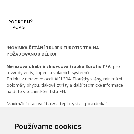
PODROBNÝ
POPIS
!NOVINKA ŘEZÁNÍ TRUBEK EUROTIS TFA NA
POŽADOVANOU DÉLKU!
Nerezová ohebná vlnovcová trubka Eurotis TFA
pro
rozvody vody, topení a solárních systémů.
Trubka z nerezové oceli AISI 304. Tloušťky stěny, minimální
poloměry ohybu, tlakové ztráty a další technické informace
najdete v technickém listu EN.
Maximální pracovní tlaky a teploty viz. ,,poznámka"
Trubku je možné ohýbat rukama, minimalizujeme tak počet
spojů.
Používame cookies