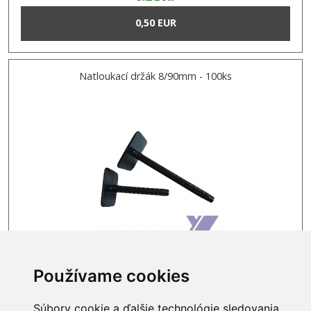
0,50 EUR
Natloukací držák 8/90mm - 100ks
SKLADOM
Používame cookies
0,50 EUR
Súbory cookie a ďalšie technológie sledovania