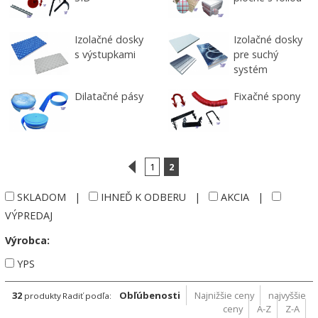
Izolačné dosky
Izolačné dosky
s výstupkami
pre suchý
systém
Dilatačné pásy
Fixačné spony
1
2
SKLADOM
|
IHNEĎ K ODBERU
|
AKCIA
|
VÝPREDAJ
Výrobca:
YPS
32
Obľúbenosti
Najnižšie ceny
najvyššie
produkty
Radiť podľa:
ceny
A-Z
Z-A