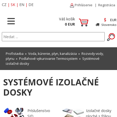
CZ
|
SK
|
EN
|
DE
Prihlásenie
|
Registrácia
Váš košík
EUR
0 EUR
Slovensko
Profistavba
»
Voda, kúrenie, plyn, kanalizácia
»
Rozvody vody,
plynu
»
Podlahové vykurovanie Termosystem
»
Systémové
izolačné dosky
SYSTÉMOVÉ IZOLAČNÉ
DOSKY
Príslušenstvo
Izolačné dosky
SID
ploché s fóliou