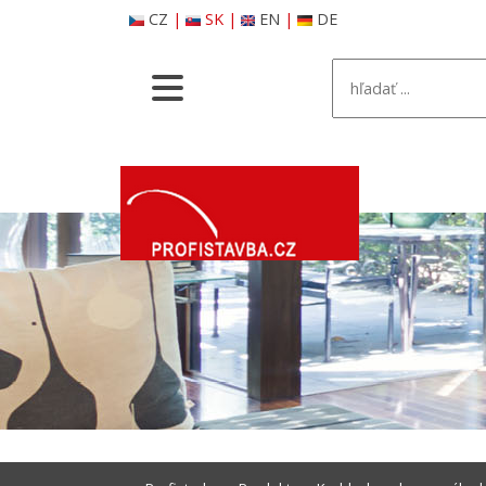
CZ
|
SK
|
EN
|
DE