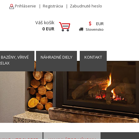
Prihlásenie
|
Registrácia
|
Zabudnuté heslo
Váš košík
EUR
0 EUR
Slovensko
 BAZÉNY, VÍRIVÉ
NÁHRADNÉ DIELY
KONTAKT
RELAX