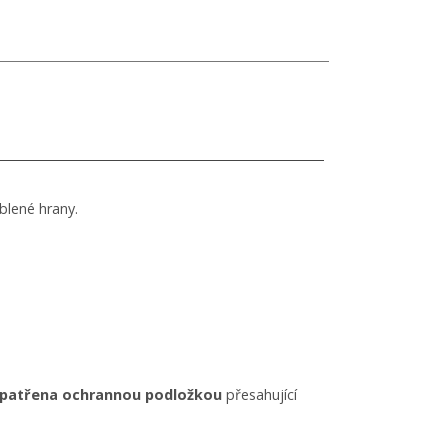
blené hrany.
opatřena ochrannou podložkou
přesahující