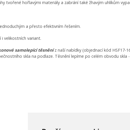
hy tvořené hořlavými materiály a zabrání také žhavým uhlíkům vypad
jednoduchým a přesto efektivním řešením.
i velikostních variant.
ikonové samolepící těsnění
z naší nabídky (objednací kód HSF17-162
ostního skla na podlaze. Těsnění lepíme po celém obvodu skla - díky