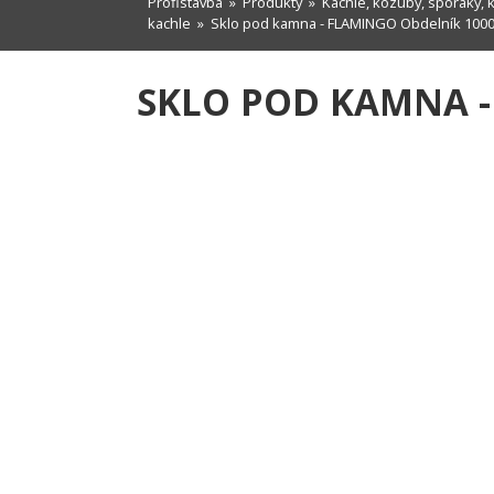
Profistavba
»
Produkty
»
Kachle, kozuby, sporáky, 
kachle
» Sklo pod kamna - FLAMINGO Obdelník 100
SKLO POD KAMNA -