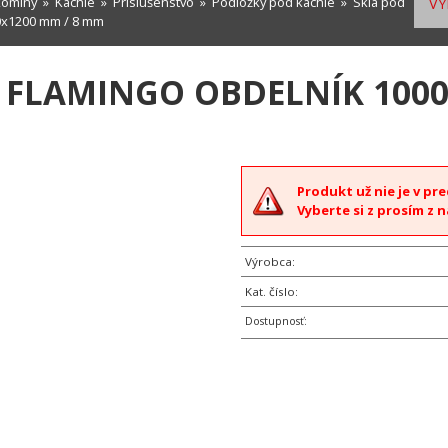
komíny
»
Kachle
»
Príslušenstvo
»
Podložky pod kachle
»
Sklá pod
VY
0x1200 mm / 8 mm
 FLAMINGO OBDELNÍK 1000
Produkt už nie je v pre
Vyberte si z prosím z 
Výrobca:
Kat. číslo:
Dostupnosť: