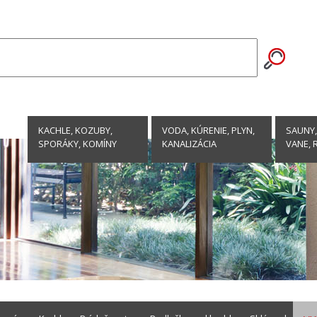
KACHLE, KOZUBY,
VODA, KÚRENIE, PLYN,
SAUNY,
SPORÁKY, KOMÍNY
KANALIZÁCIA
VANE, 