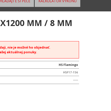
HĽADAJTE SI PECE
KALKULÁTOR VÝKONU
X1200 MM / 8 MM
daji, nie je možné ho objednať.
našej aktuálnej ponuky.
HS Flamingo
HSF17-156
-----