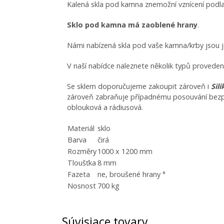
Kalená skla pod kamna znemožní vznícení podla
Sklo pod kamna má zaoblené hrany
.
Námi nabízená skla pod vaše kamna/krby jsou 
V naší nabídce naleznete několik typů provedení 
Se sklem doporučujeme zakoupit zároveň i
Sil
zároveň zabraňuje případnému posouvání bezpečn
oblouková a rádiusová.
Materiál
sklo
Barva
čirá
Rozměry
1000 x 1200 mm
Tloušťka
8 mm
Fazeta
ne, broušené hrany °
Nosnost
700 kg
Súvisiace tovary