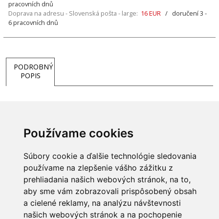
pracovních dnů
Doprava na adresu - Slovenská pošta - large:
16 EUR
/ doručení 3 -
6 pracovních dnů
PODROBNÝ
POPIS
Elegantní, praktický a bezpečnostní prvek pod Vaše krbová
kamna. Podložka je vyrobena z tvrzeného skla a má zaoblené
hrany.
Používame cookies
Vyrobeno v Německu
Súbory cookie a ďalšie technológie sledovania
používame na zlepšenie vášho zážitku z
prehliadania našich webových stránok, na to,
Súvisiace tovary
aby sme vám zobrazovali prispôsobený obsah
a cielené reklamy, na analýzu návštevnosti
našich webových stránok a na pochopenie