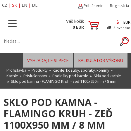
CZ
|
SK
|
EN
|
DE
Prihlásenie
|
Registrácia
Váš košík
EUR
0 EUR
Slovensko
VYHĽADAJTE SI PECE
KALKULÁTOR VÝKONU
Profistavba
»
Produkty
»
Kachle, kozuby, sporáky, komíny
»
Kachle
»
Príslušenstvo
»
Podložky pod kachle
»
Sklá pod kachle
» Sklo pod kamna - FLAMINGO Kruh - zeď 1100x950 mm / 8 mm
SKLO POD KAMNA -
FLAMINGO KRUH - ZEĎ
1100X950 MM / 8 MM