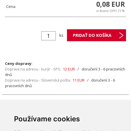
0,08 EUR
Cena:
vrátane DPH 21%
ks
Ceny dopravy:
Doprava na adresu - kurýr - SPS:
12 EUR
/ doručení 3 - 6 pracovních
dnů
Doprava na adresu - Slovenská pošta:
11 EUR
/ doručení 3 - 6
pracovních dnů
PODROBNÝ
POPIS
Používame cookies