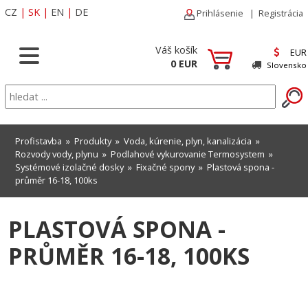
CZ
|
SK
|
EN
|
DE
Prihlásenie
|
Registrácia
Váš košík
EUR
0 EUR
Slovensko
Profistavba
»
Produkty
»
Voda, kúrenie, plyn, kanalizácia
»
Rozvody vody, plynu
»
Podlahové vykurovanie Termosystem
»
Systémové izolačné dosky
»
Fixačné spony
» Plastová spona -
průměr 16-18, 100ks
PLASTOVÁ SPONA -
PRŮMĚR 16-18, 100KS