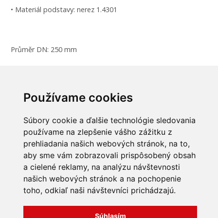
• Materiál podstavy: nerez 1.4301
Průměr DN: 250 mm
Rozměr dw: 245 mm
Rozměr H: 620 mm
Používame cookies
Rozměr h1: 80 mm
Súbory cookie a ďalšie technológie sledovania
Rozměr A: 380 mm
používame na zlepšenie vášho zážitku z
prehliadania našich webových stránok, na to,
Rozměr B: 330 mm
aby sme vám zobrazovali prispôsobený obsah
a cielené reklamy, na analýzu návštevnosti
našich webových stránok a na pochopenie
toho, odkiaľ naši návštevníci prichádzajú.
INFORMÁCIE
Súhlasím