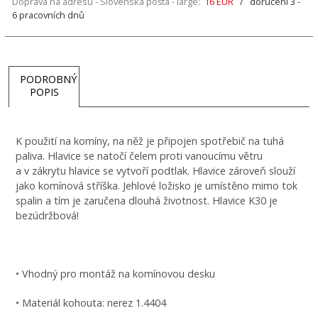
Doprava na adresu - Slovenská pošta - large:
16 EUR
/ doručení 3 -
6 pracovních dnů
PODROBNÝ
POPIS
K použití na komíny, na něž je připojen spotřebič na tuhá
paliva. Hlavice se natočí čelem proti vanoucímu větru
a v zákrytu hlavice se vytvoří podtlak. Hlavice zároveň slouží
jako komínová stříška. Jehlové ložisko je umístěno mimo tok
spalin a tím je zaručena dlouhá životnost. Hlavice K30 je
bezúdržbová!
• Vhodný pro montáž na komínovou desku
• Materiál kohouta: nerez 1.4404