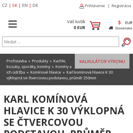
CZ
|
SK
|
EN
|
DE
Prihlásenie
|
Registrácia
Váš košík
EUR
0 EUR
Slovensko
Profistavba
»
Produkty
»
Kachle,
KALKULÁTOR VÝKONU
kozuby, sporáky, komíny
»
Komíny a
ich údržba
»
Komínové hlavice
» Karl komínová hlavice K 30
výklopná se čtvercovou podstavou, průměr 250mm
KARL KOMÍNOVÁ
HLAVICE K 30 VÝKLOPNÁ
SE ČTVERCOVOU