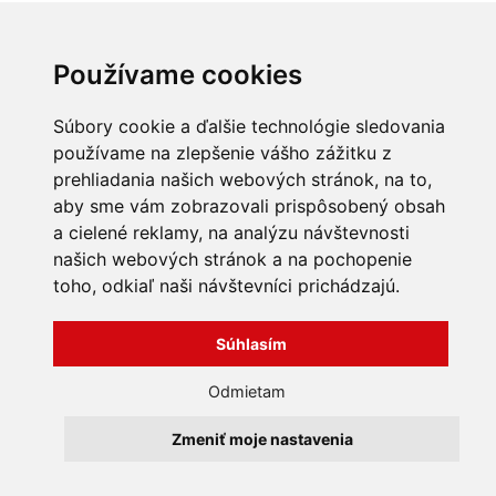
INFORMÁCIE
Používame cookies
Obchodné podmienky
O nás
Súbory cookie a ďalšie technológie sledovania
Kontakty
Všechna práva vyhrazena
používame na zlepšenie vášho zážitku z
Bravura s.r.o. © 2026
prehliadania našich webových stránok, na to,
profesionální webové stránky: triangl web
aby sme vám zobrazovali prispôsobený obsah
grafika: dwgd
a cielené reklamy, na analýzu návštevnosti
našich webových stránok a na pochopenie
toho, odkiaľ naši návštevníci prichádzajú.
Súhlasím
Odmietam
Zmeniť moje nastavenia