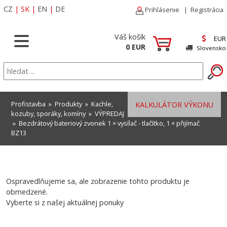
CZ
|
SK
|
EN
|
DE
Prihlásenie
|
Registrácia
Váš košík
EUR
0 EUR
Slovensko
Profistavba
»
Produkty
»
Kachle,
KALKULÁTOR VÝKONU
kozuby, sporáky, komíny
»
VÝPREDAJ
» Bezdrátový bateriový zvonek 1 × vysílač - tlačítko, 1 × přijímač
BZ13
Ospravedlňujeme sa, ale zobrazenie tohto produktu je
obmedzené.
Vyberte si z našej aktuálnej ponuky