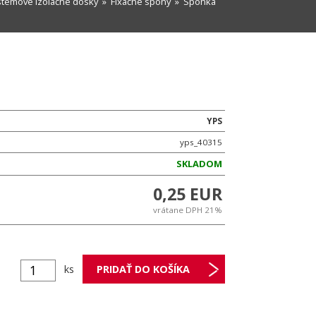
stémové izolačné dosky
»
Fixačné spony
» Sponka
YPS
yps_40315
SKLADOM
0,25 EUR
vrátane DPH 21%
ks