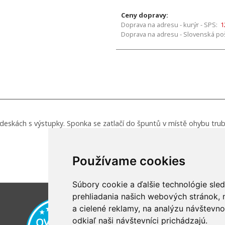
Ceny dopravy:
Doprava na adresu - kurýr - SPS:
1
Doprava na adresu - Slovenská poš
 deskách s výstupky. Sponka se zatlačí do špuntů v místě ohybu trub
Používame cookies
Súbory cookie a ďalšie technológie sle
prehliadania našich webových stránok,
a cielené reklamy, na analýzu návštevn
odkiaľ naši návštevníci prichádzajú.