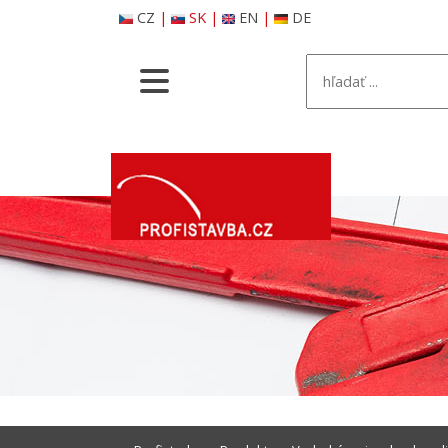
CZ
|
SK
|
EN
|
DE