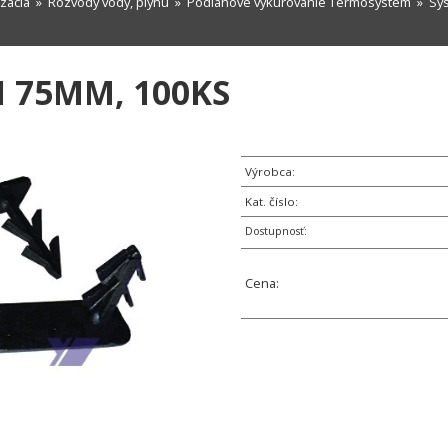
izácia
»
Rozvody vody, plynu
»
Podlahové vykurovanie Termosystem
»
Sy
I 75MM, 100KS
Výrobca:
Kat. číslo:
Dostupnosť:
Cena: