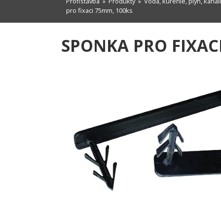
Profistavba
»
Produkty
»
Voda, kúrenie, plyn, kanal
pro fixaci 75mm, 100ks
SPONKA PRO FIXAC