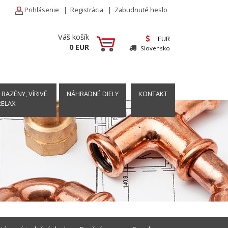
Prihlásenie
|
Registrácia
|
Zabudnuté heslo
Váš košík
EUR
0 EUR
Slovensko
 BAZÉNY, VÍRIVÉ
NÁHRADNÉ DIELY
KONTAKT
RELAX