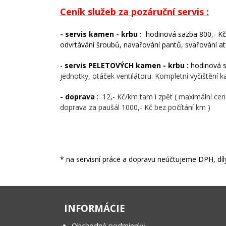
Ceník služeb za pozáruční servis :
- servis kamen - krbu :
hodinová sazba 800,- Kč (
odvrtávání šroubů, navařování pantů, svařování atd
-
servis PELETOVÝCH kamen - krbu :
hodinová s
jednotky, otáček ventilátoru. Kompletní vyčištěn
- doprava
:
12,- Kč/km tam i zpět ( maximální cena
doprava za paušál 1000,- Kč bez počítání km )
* na servisní práce a dopravu neúčtujeme DPH, dí
INFORMÁCIE
Obchodné podmienky