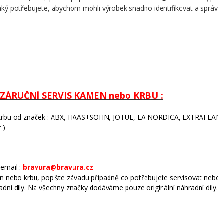
aký potřebujete, abychom mohli výrobek snadno identifikovat a správn
ZÁRUČNÍ SERVIS KAMEN nebo KRBU :
 krbu od značek : ABX, HAAS+SOHN, JOTUL, LA NORDICA, EXTRAF
 )
email :
bravura@bravura.cz
 nebo krbu, popište závadu případně co potřebujete servisovat neb
radní díly. Na všechny značky dodáváme pouze originální náhradní díly.