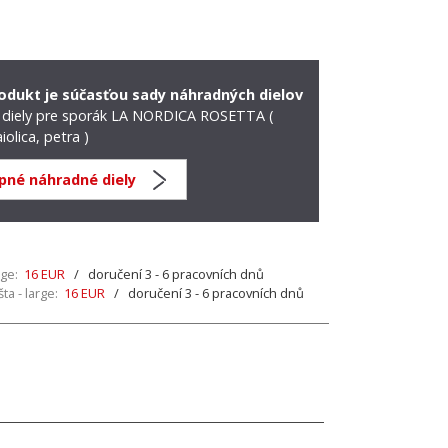
odukt je súčasťou sady náhradných dielov
diely pre sporák LA NORDICA ROSETTA (
iolica, petra )
pné náhradné diely
rge:
16 EUR
/ doručení 3 - 6 pracovních dnů
a - large:
16 EUR
/ doručení 3 - 6 pracovních dnů