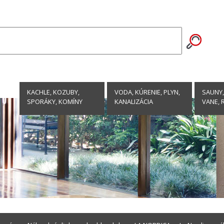
KACHLE, KOZUBY,
VODA, KÚRENIE, PLYN,
SAUNY,
SPORÁKY, KOMÍNY
KANALIZÁCIA
VANE, 