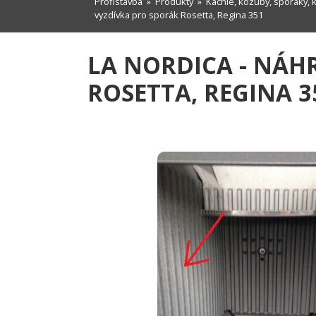
Profistavba
»
Produkty
»
Kachle, kozuby, sporáky, 
vyzdívka pro sporák Rosetta, Regina 351
LA NORDICA - NÁH
ROSETTA, REGINA 3