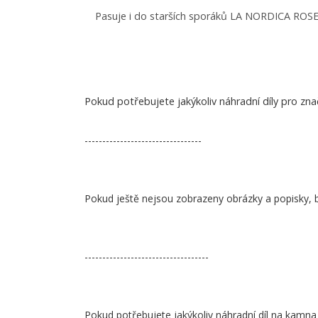
Pasuje i do starších sporáků LA NORDICA ROSETT
Pokud potřebujete jakýkoliv náhradní díly pro zn
---------------------------------
Pokud ještě nejsou zobrazeny obrázky a popisky, 
-----------------------------------
Pokud potřebujete jakýkoliv náhradní díl na kamna 