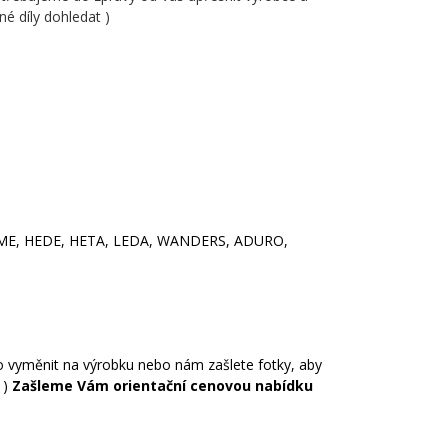
é díly dohledat )
LAME, HEDE, HETA, LEDA, WANDERS, ADURO,
o vyměnit na výrobku nebo nám zašlete fotky, aby
 )
Zašleme Vám orientační cenovou nabídku