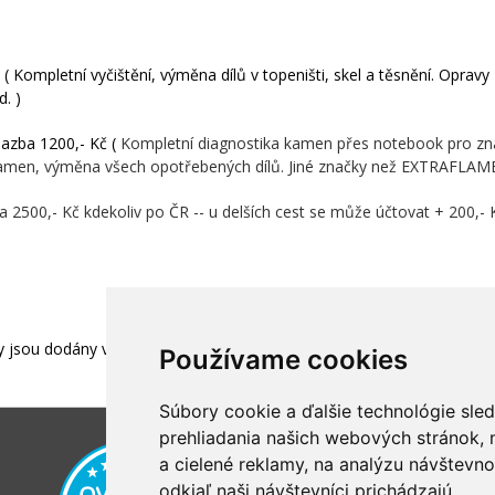
 Kompletní vyčištění, výměna dílů v topeništi, skel a těsnění. Opravy
. )
azba 1200,- Kč (
Kompletní diagnostika kamen přes notebook pro zna
í kamen, výměna všech opotřebených dílů. Jiné značky než EXTRAFLAM
 2500,- Kč kdekoliv po ČR -- u delších cest se může účtovat + 200,- K
ly jsou dodány vč. DPH 21%
Používame cookies
Súbory cookie a ďalšie technológie sle
prehliadania našich webových stránok,
a cielené reklamy, na analýzu návštevn
odkiaľ naši návštevníci prichádzajú.