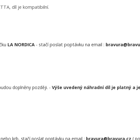
A, díl je kompatibilní.
ačku
LA NORDICA
- stačí poslat poptávku na email :
bravura@bravu
budou doplněny později. -
Výše uvedený náhradní díl je platný a 
nebo krb, stačí poslat poptávku na email :
bravura@bravura.cz
( p