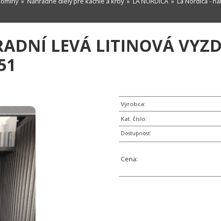
komíny
»
Náhradné diely pre kachle a krby
»
LA NORDICA
» La Nordica - náh
RADNÍ LEVÁ LITINOVÁ VYZ
51
Výrobca:
Kat. číslo:
Dostupnosť:
Cena: