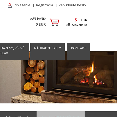
Prihlásenie
|
Registrácia
|
Zabudnuté heslo
Váš košík
EUR
0 EUR
Slovensko
 BAZÉNY, VÍRIVÉ
NÁHRADNÉ DIELY
KONTAKT
RELAX