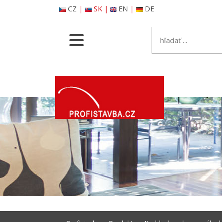
CZ
|
SK
|
EN
|
DE