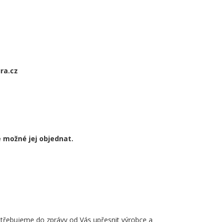
ra.cz
je možné jej objednat.
otřebujeme do zprávy od Vás upřesnit výrobce a