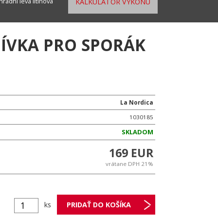
radní levá litinová
KALKULÁTOR VÝKONU
DÍVKA PRO SPORÁK
La Nordica
1030185
SKLADOM
169 EUR
vrátane DPH 21%
ks