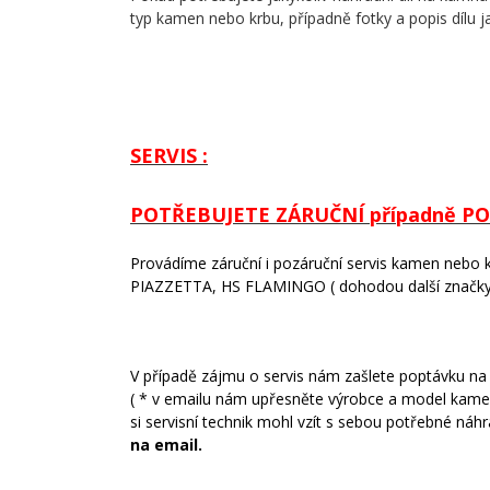
typ kamen nebo krbu, případně fotky a popis dílu j
SERVIS :
POTŘEBUJETE ZÁRUČNÍ případně PO
Provádíme záruční i pozáruční
servis kamen nebo
PIAZZETTA, HS FLAMINGO ( dohodou
další
znač
ky
V případě zájmu o servis nám zašlete poptávku na 
( * v emailu nám upřesněte výrobce a model kamen
si servisní technik mohl vzít s sebou potřebné náh
na email.